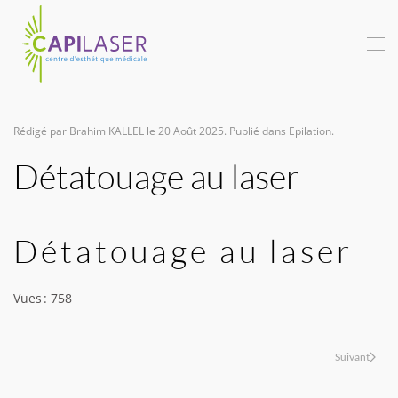
Skip
to
main
content
Rédigé par Brahim KALLEL le
20 Août 2025
. Publié dans
Epilation
.
Détatouage au laser
Détatouage au laser
Vues : 758
Suivant